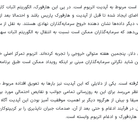
است مربوط به آپدیت اتریوم است. در پی این هارفورک، الگوریتم اثبات کار 
ای ایجاد شده تا قبل از آپدیت و هارفورک پاریس باشد و احتمالا بعد از
گر داده‌ها نشان دهنده خروج سرمایه‌گذاران نهادی هستند. به نقل از 
یه‌گذاری دارایی‌های دیجیتال با مجموعاً ۶۳ میلیون دلار، پنجمین هفته متوالی خروجی را تجربه کرده‌اند. اتریوم تمرک
است. این شاید نگرانی سرمایه‌گذاران مبنی بر اینکه رویداد ممکن است طبق برنا
ست قرار گرفته است. یکی از دلایلی که این آپدیت نیز بارها به تعویق افتاده مربوط
نظر می‌رسد برای این به روزرسانی تمامی جوانب و نقایص احتمالی مورد بر
میقا و بیش از هرگروه دیگر بر اهمیت موفقیت آمیز بودن این آپدیت آگاه 
 فرآیند ادغام و حتی بعد از آن، صدمات جبران ناپذیری را بر کریپتوکارن
 هاردفورک و ادغام اتریوم وابسته است.