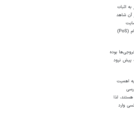
به اثبات
 آن شاهد
سایت
کوین‌شرز CoinShares، جریان صندوق دارایی‌های دیجیتال نشان می‌دهد که سرمایه‌گذاران ممکن است نسبت به انتقال به الگوریتم اثبات سهام (PoS)
ز اصلی خروجی‌ها بوده
مه پیش نرود
 به اهمیت
رسی
هستند، لذا
سی وارد