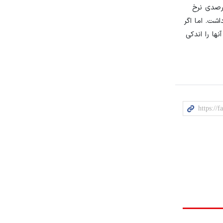
ستی خواهد داشت که در آن احتمالا نرخ بهره مجددا افزایش خواهد یافت. اغلب پیش بینی‌ها از افزایش ۰.۷۵ درصدی نرخ
شت. اما اگر
ها را اندکی