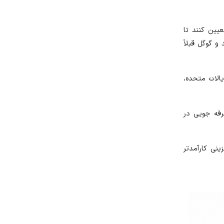
ین گزینه‌های «بنزینی، دیزلی، الکتریکی (EV) و هیبرید» تعیین کنند تا
و گوگل قبلاً
یالات متحده،
 صرفه جویی در
نی کارآمدتر