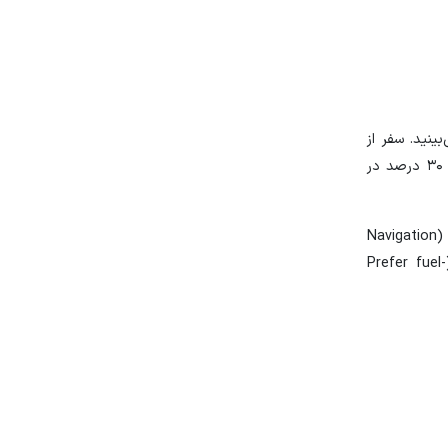
ینید. سفر از
طریق سریع‌ترین مسیر یک ساعت و ۴۰ دقیقه زمان می‌برد. اما اگر مسیری وجود داشته باشد که نه دقیقه بیشتر طول بکشد، ولی نزدیک به ۳۰ درصد در
فعال کردن این ویژگی جدید ساده است. روی تصویر نمایه خود ضربه بزنید، به دنبال تنظیمات بگردید و سپس روی تنظیمات ناوبری (Navigation
settings) ضربه بزنید. پس از یافتن منوی گزینه‌های مسیر (Route options menu) باید گزینه مسیرهای بهینه‌کننده مصرف سوخت (Prefer fuel-