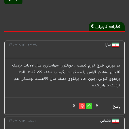
نظرات کاربران
سارا
۲۳:۳۸ - ۱۴۰۲/۱۲/۱۲
در بورس خارج تورم نیست . پورتنوی سهامداران سال 99باید نزدیک
10برابر بشه در قیاس با مسکن تا بگیم به سقف 99برگشته. البته
پرتفوی کنونی .چون حالا پرتفوی نصف سال 99هست ومسکن هم
نزدیک 5برابر شده
0
9
پاسخ
ناشناس
۰۸:۰۱ - ۱۴۰۲/۱۲/۱۳