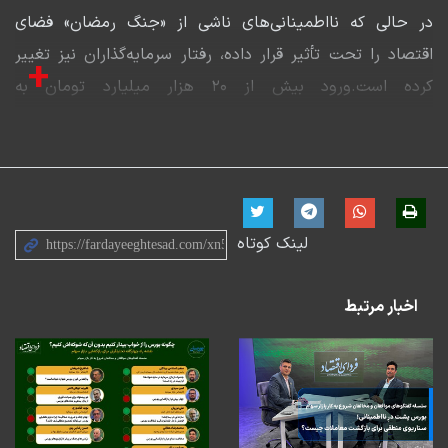
در حالی که نااطمینانی‌های ناشی از «جنگ رمضان» فضای
اقتصاد را تحت تأثیر قرار داده، رفتار سرمایه‌گذاران نیز تغییر
+
کرده است.ورود بیش از ۲۰ هزار میلیارد تومان به
صندوق‌های با درآمد ثابت و خروج ۱۰ هزار میلیارد تومان از
صندوق‌های طلا، نشان‌دهنده ترجیح سرمایه‌گذاران به سود
کوتاه‌مدت و کم‌ریسک است.محمدرضا دهقانی معتقد است
ثبات اونس جهانی و کاهش تقاضای ارز در داخل از عوامل
لینک کوتاه
این رفتار متفاوت بوده است.او همچنین تأکید می‌کند در
شرایط فعلی کشف قیمت منصفانه در بازار سهام با چالش
اخبار مرتبط
جدی روبه‌روست.به باور او بازگشایی بازار بدون چشم‌انداز
روشن می‌تواند تنها به افزایش فشار فروش منجر شود.دهقانی
پیشنهاد می‌دهد تا زمان کاهش نااطمینانی‌ها، بازار سهام
بسته بماند.در عین حال می‌توان با اعطای اعتبار بانکی به
سهامداران، مشکل نقدینگی کوتاه‌مدت آنها را برطرف کرد.