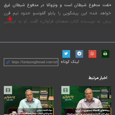
«نفت مدفوع شیطان است و ونزوئلا در مدفوع شیطان غرق
خواهد شد»؛ این پیشگویی را پابلو آلفونسو حدود نیم قرن
+
پیش به نویسنده کتاب «معمای فراوانی» گفت. او به تری‌لین
کارل، دانشجوی دوره دکتری استنفورد آمریکا که می‌خواست تز
دکترای خود را به سازمان اوپک اختصاص دهد، گفت: موضوع
ملال‌آوری است. به جای اوپک، بررسی کن نفت چه بلایی بر
سر ما می‌آورد. او سپس گفت ده بیست سال بعد خواهید
لینک کوتاه
دید که نفت برای ما چه ویرانی و بیچارگی به بار آورده است.
کتاب «معمای فراوانی» کتابی است که تری‌لین کارل به عنوان
اخبار مرتبط
تز دکترای خود نوشت و در آن به این پرسش پرداخت که
پدیده نفرین چه پدیده‌ای است که با تصور عمومی از
رشدسازی و توسعه‌آفرینی نفت در تضاد است. در این قسمت
از برنامه چه بخوانیم، این کتاب به عنوان کتاب اول «سواد