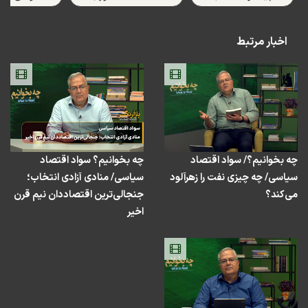
می‌پردازد و سپس علل انحراف از دولت مدرن به اقتصاد
دولتی را توضیح می‌دهد. در فصلی دیگر به نقش روشنفکران
اخبار مرتبط
دهه ۲۰ در بسط چپگرایی پرداخته می‌شود…
◻️این برنامه توسط علی میرزاخانی سردبیر فردای اقتصاد ارائه
می‌شود.
نسخه صوتی:
چه بخوانیم؟/ سواد اقتصاد
چه بخوانیم؟ سواد اقتصاد
سیاسی/ چه چیزی نفت را زهرآلود
سیاسی/ منادی آزادی انتخاب؛
25:44
می‌کند؟
جنجالی‌ترین اقتصاددان نیم قرن
Play
Mute
Settings
PIP
Enter
Down
اخیر
fullscreen