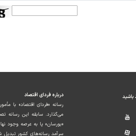
درباره فردای اقتصاد
ط باشید
رسانه «فردای اقتصاد» با مأمو
«بورسان» پا به عرصه وجود نها
سرآمد رسانه‌های کشور تبدیل ش