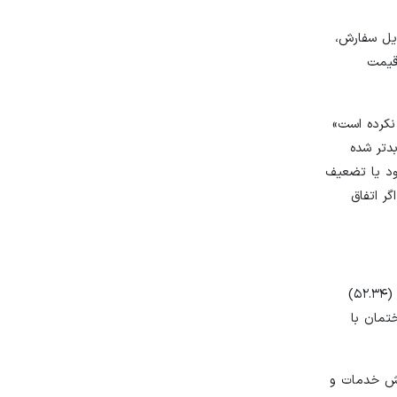
 و تحویل سفارش،
 قیمت
عدد ۱۰۰؛ نسبت به ماه قبل «تغییر نکرده است»
 بهتر یا بدتر شده
بود یا تضعیف
ر اتفاق
بررسی شامخ کل اقتصاد (صنعت، خدمات، کشاورزی، ساختمان) در شهریورماه نشان می‌دهد در این ماه، شاخص میزان فعالیت‌های کسب‌وکار (۵۲.۳۴)
تمان با
شاخص در بخش خدمات و