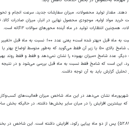
دی در مهرماه به‌خصوص در بخش خدمات کاهش یابد.
اسخ‌دهندگان خواسته می‌شود به ۱۲پرسش پاسخ دهند. مقدار تولید محصولات، میزان سفارشات جدید، سرعت انجام
مت خرید مواد اولیه، موجودی محصول نهایی در انبار، میزان صادرات کالا،
ین انتظارات تولید در ماه آینده محورهای سوالات ۱۲گانه است.
هر سوال در این نظرسنجی جواب سه‌گزینه‌ای بسیار ساده‌ای دارد: نسبت به ماه قبل «بهتر شده است» یعنی 
عدد ۵۰؛ نسبت به ماه قبل «کاهش یافته است» عدد صفر. بنابراین، شامخ بالای ۵۰ یا زیر آن فقط می‌گوید که به‌طور متوسط اوضاع
ارت دیگر، عدد شامخ «میزان بهبود» را نشان نمی‌دهد و فقط و فقط روند به
رد، این است که شامخ فقط نسبت به ماه قبل بررسی می‌شود و در نتیجه اگ
ر تحلیل گزارش باید به آن توجه داشت.
ه بیشترین افزایش را در میان سایر بخش‌ها داشته، در حالیکه بخش ساخ
همچنین شاخص میزان سفارشات جدید مشتریان در شهریور ماه (۵۲.۸۷) پس از دو ماه پیاپی رکود، افزایش داشته است. این 