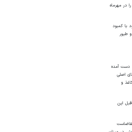
ا در مهرماه
د با کمبود
و طیور
مده از بنگاه‌های بخش صنعت، شاخص مدیران خرید صنعت (تعدیل فصلی نشده) در شهریور ماه عدد ۵۳.۲۵ به دست آمده
ای اصلی
اغذ و
ل‌های قبل این
 سطح تقاضاست
هش در میزان