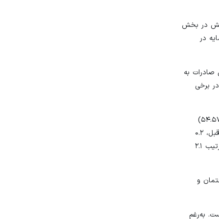
اخص به‌رغم افزایش در بخش
یه در
دلیل کاهش صادرات به
در برخی
اطلاعات جمع‌آوری شده از بنگاه‌های اقتصادی حاکی از این است که در شهریور ماه شاخص قیمت محصولات تولید شده و خدمات ارائه شده (۵۴.۵۷)
افزایش داشته است. بر اساس گزارش مرکز آمار ایران نرخ تورم ماهانه شهریور ۱۴۰۱ به ۲.۲ درصد رسیده که در مقایسه با همین اطلاع در ماه قبل، ۰.۲
واحد درصد افزایش داشته است. تورم ماهانه برای گروه‌های عمده «خوراکی‌ها، آشامیدنی‌ها و دخانیات» و «کالاهای غیرخوراکی و خدمات» به ترتیب ۲.۱
 ساختمان و
جهی داشته است. به‌رغم