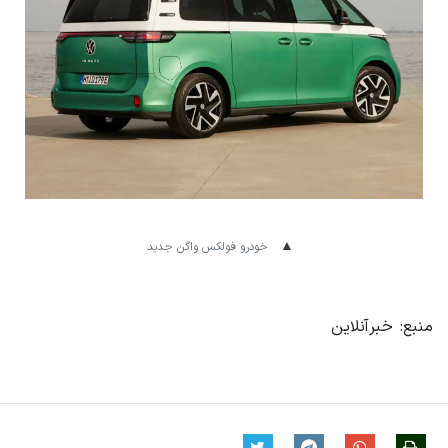
خودرو فولکس واگن جدید
منبع: خبرآنلاین