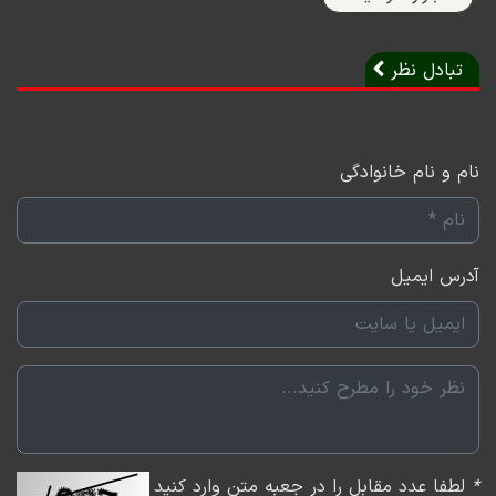
در برنامه زنگ پایان روز یکشنبه همراه با حمید پهلوان،
کارشناس بازار سرمایه به بررسی شرایط فعلی بازار سرمایه و
تبادل نظر
چشم‌انداز آتی آن پرداختیم. این کارشناس بازار سرمایه اعتقاد
داشت بسیاری از نمادهای بازار در سطح ارزنده‌ای قرار دارند و
با توجه به دو محرک بازگشت بازارهای جهانی به مدار صعود
نام و نام خانوادگی
و افزایش قیمت دلار چشم‌انداز مثبتی در انتظار بورس تهران
است.
این کارشناس عنوان کرد: بازار امروز نشان داد همچنان
آدرس ایمیل
نگرانی‌هایی نسبت به بازار سرمایه وجود دارد و همین
موضوع مانع و ابهام بزرگی در تداوم روند صعودی فعلی
بورس تهران است. قیمت‌گذاری دستوری مهم‌ترین موضوعی
است که چشم‌انداز بازار سهام را تحت تاثیر منفی قرار داده
است؛ هرچند که قول‌هایی از سوی سیاست‌گذار اقتصادی برای
رفع این موانع مهم داده شده اما تا کنون، مشاهده اقدامات
*
لطفا عدد مقابل را در جعبه متن وارد کنید