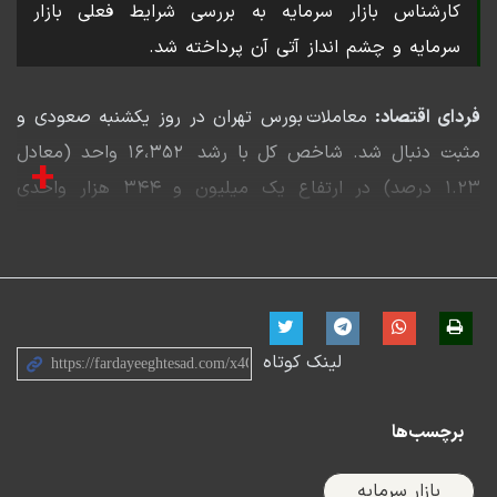
کارشناس بازار سرمایه به بررسی شرایط فعلی بازار
سرمایه و چشم انداز آتی آن پرداخته شد.
فردای اقتصاد:
معاملات بورس تهران در روز یکشنبه صعودی و
مثبت دنبال شد. شاخص کل با رشد ۱۶،۳۵۲ واحد (معادل
+
۱.۲۳ درصد) در ارتفاع یک میلیون و ۳۴۴ هزار واحدی
ایستاد. شاخص هم‌وزن که نماینده سهام کوچکتر بازار است
شرایط مشابهی داشت و با رشد ۱.۳۶ درصدی همراه شد.
ارزش معاملات خرد مجددا از کانال ۴هزار میلیاردی فاصله
گرفت و به ۳۸۱۴ میلیارد تومان رسید. در بین صنایع خودرو
لینک کوتاه
و قطعات، فلزات اساسی و فرآورده‌های نفتی و در بین نمادها
«پالایش»، «خگستر» و «حکشتی» بیشترین ارزش معاملات را
برچسب‌ها
داشتند. حدود ۶۵ میلیارد تومان تغییر خالص مالکیت افراد
حقیقی به حقوقی در بازار اتفاق افتاد.
بازار سرمایه