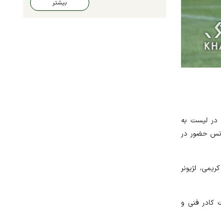
بیشتر
یکنان حاضر در لیست به
انس حضور در
یمی، لژیونر
 کادر فنی و