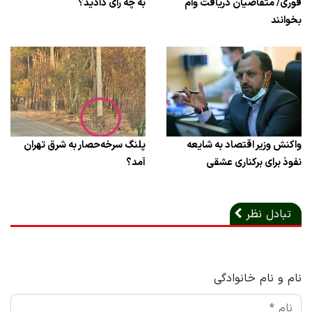
فوری/ متقاضیان دریافت وام
به چه رای دادید؟
بخوانند
واکنش وزیر اقتصاد به شایعه
پلنگ سرخه‌حصار به شرق تهران
نفوذ برای برکناری عشقی
آمد؟
تبادل نظر
نام و نام خانوادگی