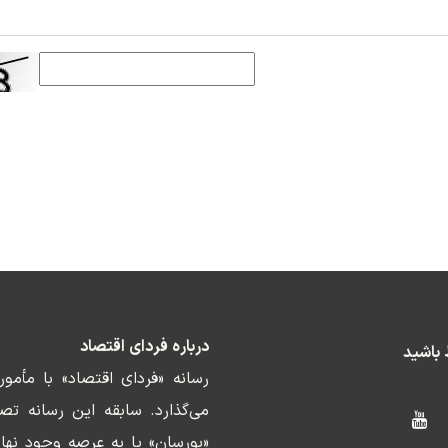
درباره فردای اقتصاد
ط باشید
رسانه «فردای اقتصاد» با مأمو
«بورسان» پا به عرصه وجود نها