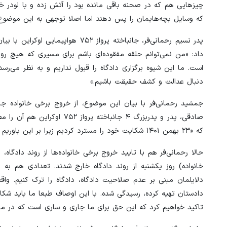
چیزهایی هم که در صحنه باقی مانده بود را آتش زده و با لودر خاک
که وسایل بچه‌هایمان را پس دهند اما اصلا توجهی به این موضوع 
پدر نسیم رحمانی‌فر، جانباخته پروا
داد: «من نمی‌توانم حلقه مفقوده‌ای باشم برای مسیری که هیچ رو
است. ما این شیوه برگزاری دادگاه را قبول نداریم و به نظر می‌ر
دنبال عدالت و کشف حقیقت باشیم.»
جمشید رحمانی‌فر با بیان این موضوع، از خروج برخی خانواده ج
صادقی، پدر و پدربزرگ ۴ جانب
که «۲۳ بهمن ۱۴۰۱ شکایت خود را مسترد کردیم زیرا بر این باوریم که این دادگاه نه صلاحیت، نه توانایی و نه اراده رسیدگی بی‌طرفانه و مستقل را دارد».
خانواده) روز یکشنبه از روند دادگاه خارج شدند. تعدادی هم به ه
دلایلمان مبنی بر عدم صلاحیت دادگاه، دادگاه را ترک کنیم. و
دادستان تهیه کرده، رسیدگی شده. با این اوصاف طبعا ما باید شکای
تاکید خواهیم کرد که این حق برای ما جاری و ساری است که در م