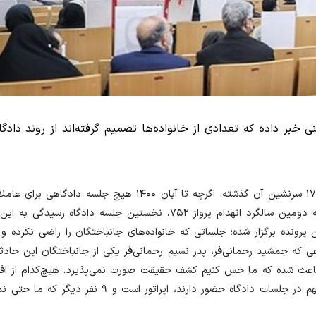
 خبر داده که تعدادی از خانواده‌ها تصمیم گرفته‌اند از روند دادگ
شرق: بیش از سه سال از انهدام هواپیمای اوکراینی و جان باختن ۱۷۶ سرنشین آن گذشته. اگرچه تا آبان ۰۰
این حادثه برگزار نشد اما نهایتا سی‌ام آبان ماه و ۴۸ روز مانده به دومین سالگرد انهدام پرواز ۷۵۲، نخستین جلسه
برای رسیدگی به این پرونده برگزار شده؛ جلساتی که خانواده‌های جانباختگان را راضی نکرده
که جمشید رحمانی‌فر، پدر نسیم رحمانی‌فر یکی از جانباختگان این حادثه
 باعث شده که ما حس کنیم کشف حقیقت صورت نمی‌پذیرد. هیچ‌کدام از افرا
آنها شکایت کرده‌ایم در دادگاه نیستند. تنها کسانی که به عنوان متهم در جلسات دادگاه حضور دارن