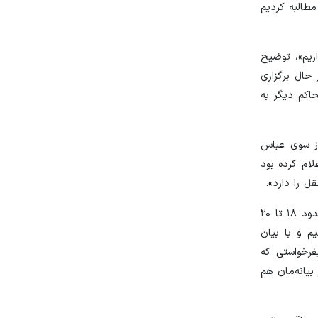
مطالبه کردیم
اض داریم»، توضیح
حال برگزاری
اکم دیگر به
از سوی عباس
د، اعلام کرده بود
حالا رحمانی‌فر هم با تایید خروج برخی خانواده‌ها از روند دادگاه، از احتمال خروج تعداد دیگری در ادامه خبر داد: «تعدادی از خانواده‌ها (حدود ۱۸ تا ۲۰
یم و با بیان
فرخواستی که
بیانه‌مان هم