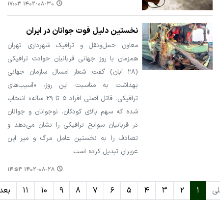
۱۴۰۲-۰۸-۳۰ ۱۷:۰۳
نخستین دلیل فوت جوانان در ایران
معاون حمل‌ونقل و ترافیک شهرداری تهران
همزمان با روز جهانی قربانیان حوادث ترافیکی
(۲۸ آبان) گفت: شعار امسال سازمان جهانی
بهداشت به مناسبت این روز، «آسیب‌های
ترافیکی، قاتل اصلی افراد ۵ تا ۲۹ ساله» انتخاب
شده که سهم بالای کودکان، نوجوانان و جوانان
در قربانیان سوانح ترافیکی را نشان می‌دهد و
تصادف را به نخستین عامل مرگ و میر این
عزیزان تبدیل کرده است.
۱۴۰۲-۰۸-۲۸ ۱۴:۵۳
لی
۱
۲
۳
۴
۵
۶
۷
۸
۹
۱۰
۱۱
بعد