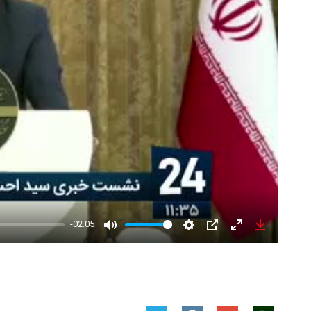
-02:05
Mute
Settings
PIP
Enter
Download
fullscreen