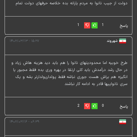
دولت از جیب نانوا به مردم یارانه بده خلاصه حرفهای دولت تمام
1
1
پاسخ
شهروند
۱۵:۲۷ - ۱۴۰۲/۰۳/۱۳
طرح خوبیه اما محدودیتهای نانوا را هم باید دید هزینه هاش زیاد و
در حال رشد درآمدش باید کلی ارتقا در بهره وری بده فقط مجبور یا
انگیزه هم براش هست جوری نباشه فقط پولدارپولدارتر بشه و یک
سری نانواییها قادر به ادامه کار نباشند
2
0
پاسخ
۰۶:۳۹ - ۱۴۰۲/۰۳/۱۶