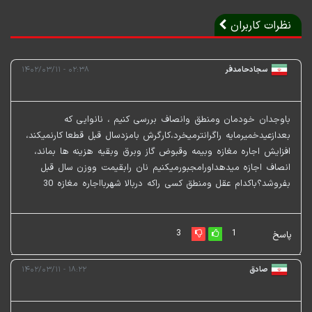
نظرات کاربران
سجادحامدفر
۰۲:۳۸ - ۱۴۰۲/۰۳/۱۱
باوجدان خودمان ومنطق وانصاف بررسی کنیم ، نانوایی که
بعدازعیدخمیرمایه راگرانترمیخرد،کارگرش بامزدسال قبل قطعا کارنمیکند،
افزایش اجاره مغازه وبیمه وقبوض گاز وبرق وبقیه هزینه ها بماند،
انصاف اجازه میدهداورامجبورمیکنیم نان رابقیمت ووزن سال قبل
بفروشد؟باکدام عقل ومنطق کسی راکه دربالا شهربااجاره مغازه 30
3
1
پاسخ
صادق
۱۸:۲۲ - ۱۴۰۲/۰۳/۱۱