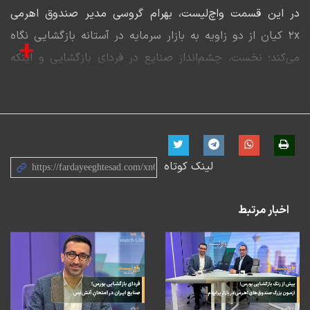
در این قسمت واچ‌لیست، بهرام گروسی مدیر صندوق اهرمی
۲x کیان از دو زاویه به بازار سرمایه در آستانه بازگشایی نگاه
+
می‌کند؛ نخست، چشم‌انداز صنایع در فردای بازگشایی و اینکه
کدام بخش‌های بازار سریع‌تر می‌توانند به مدار تولید و
سودآوری برگردند. در این میان، نقش صنایع بزرگ به‌ویژه
پتروشیمی‌ها در بازگشت ثبات به بازار پررنگ ارزیابی
می‌شود.در بخش دیگری از گفت‌وگو، تمرکز بر صندوق‌های
لینک کوتاه
اهرمی پیش از زنگ بازگشایی است؛ جایی که ماهیت اهرم‌دار
این صندوق‌ها می‌تواند نوسانات بازار را تشدید کند. گروسی با
اخبار مرتبط
اشاره به ترکیب پرتفوی صندوق ۲x و برآورد اثر آسیب‌های
مستقیم و غیرمستقیم بر شرکت‌ها، تأکید می‌کند که افشای
دقیق میزان خسارت شرکت‌ها، زمان بازگشت به تولید و مسیر
احیای عملیاتی پیش‌شرط یک بازگشایی موفق است. به باور
او، تفاوت‌گذاری در دامنه نوسان میان شرکت‌های آسیب‌دیده و