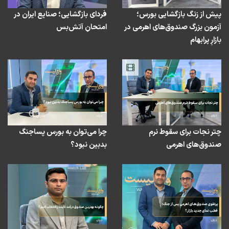
شرکت‌های سالم و همچنین طراحی حمایت‌های هدفمند
پیش از زنگ بازگشایی بورس؛
فردای بازگشایی؛ صنایع ایران در
می‌تواند از شکل‌گیری شوک دوم در بازار جلوگیری کند.
آزمون بزرگ صندوق‌های اهرمی در
امتحانِ آتش‌بس
بازارِ پرابهام
نسخه صوتی برنامه را اینجا بشنوید:
47:55
چتر نجات برای سقوط نرم
چرا می‌توان به بورس پساجنگ
Play
Mute
Settings
PIP
Enter
Down
fullscreen
صندوق‌های اهرمی
بدبین نبود؟