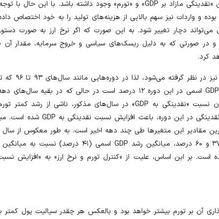
در صورت ثبات سایر شرایط، انتظار می‌رود که رابطه یک به یکی بین «نقدینگی مازاد بر GDP» و «تورم» وجود داشته باشد. ب
بوده و واردات نیز سهم بالایی از هزینه‌های تولید را به خود اختصاص داده
ی‌تواند دچار تغییر شود. به این صورت که اگر نرخ ارز به صورت دستوری 
ه و در صورتی که به دلیل ریسک‌های سیاسی و خروج سرمایه، مقدار آن 
از آنجا که در محاسبه GDP اسمی، افزایش ناش
رشد آن بیش از ۳۵ درصد است. با این توضیحات، علت بالا بودن نسبت «نقدینگی به GDP» در سال‌های مذکور، ناشی
متعاقبا GDP اسمی بوده که با توجه به میانگین رشد ۲۴ درصدی نقدینگی در ا
دلیل افزایش میانگین تورم و رشد نرخ ارز به ترتیب به بیش از ۳۷ و ۶۰ درصد، میانگین رشد GDP 
ذا «نقدینگی به GDP» دچار کاهش شده است. بر این اساس، علیت از «کنترل تورم و نرخ ارز» به «افزایش
ذاری آن بر تورم بیشتر خواهد بود و بالعکس هر چقدر سیالیت پول کمتر با