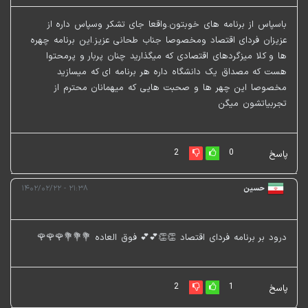
باسپاس از برنامه های خوبتون.واقعا جای تشکر وسپاس داره از
عزیزان فردای اقتصاد ومخصوصا جناب طحانی عزیز.این برنامه چهره
ها و کلا میزگردهای اقتصادی که میگذارید چنان پربار و پرمحتوا
هست که مصداق یک دانشگاه داره هر برنامه ای که میسازید
مخصوصا این چهر ها و صحبت هایی که میهمانان محترم از
تجربیاتشون میگن
2
0
پاسخ
حسین
۲۱:۳۸ - ۱۴۰۲/۰۲/۲۲
درود بر برنامه فردای اقتصاد 👏👏💕💕 فوق العاده 💐💐💐🌹🌹🌹
2
1
پاسخ